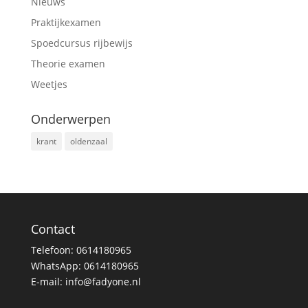
Nieuws
Praktijkexamen
Spoedcursus rijbewijs
Theorie examen
Weetjes
Onderwerpen
krant
oldenzaal
Contact
Telefoon:
0614180965
WhatsApp:
0614180965
E-mail:
info@fadyone.nl