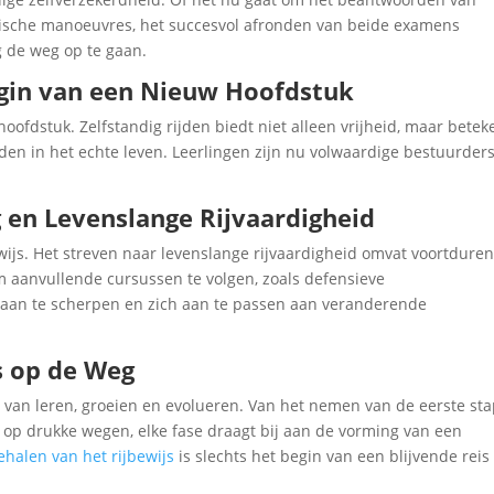
ktische manoeuvres, het succesvol afronden van beide examens
g de weg op te gaan.
Begin van een Nieuw Hoofdstuk
oofdstuk. Zelfstandig rijden biedt niet alleen vrijheid, maar betek
den in het echte leven. Leerlingen zijn nu volwaardige bestuurder
 en Levenslange Rijvaardigheid
ewijs. Het streven naar levenslange rijvaardigheid omvat voortdure
m aanvullende cursussen te volgen, zoals defensieve
 aan te scherpen en zich aan te passen aan veranderende
s op de Weg
m van leren, groeien en evolueren. Van het nemen van de eerste sta
n op drukke wegen, elke fase draagt bij aan de vorming van een
ehalen van het rijbewijs
is slechts het begin van een blijvende reis