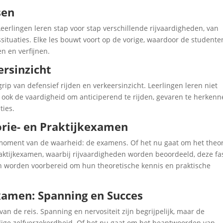
sen
Leerlingen leren stap voor stap verschillende rijvaardigheden, van
ituaties. Elke les bouwt voort op de vorige, waardoor de studente
n en verfijnen.
ersinzicht
rip van defensief rijden en verkeersinzicht. Leerlingen leren niet
 ook de vaardigheid om anticiperend te rijden, gevaren te herken
ties.
orie- en Praktijkexamen
moment van de waarheid: de examens. Of het nu gaat om het theor
raktijkexamen, waarbij rijvaardigheden worden beoordeeld, deze fa
en worden voorbereid om hun theoretische kennis en praktische
examen: Spanning en Succes
van de reis. Spanning en nervositeit zijn begrijpelijk, maar de
odige zelfverzekerdheid. Of het nu gaat om het beantwoorden van