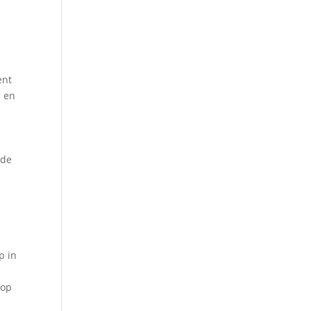
ent
s en
nde
p in
 op