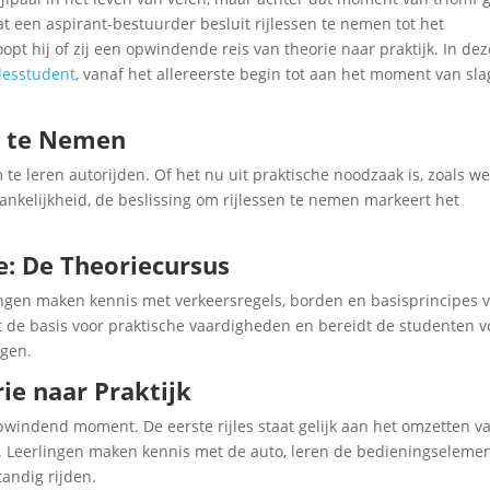
t een aspirant-bestuurder besluit rijlessen te nemen tot het
opt hij of zij een opwindende reis van theorie naar praktijk. In dez
jlesstudent
, vanaf het allereerste begin tot aan het moment van sl
en te Nemen
 te leren autorijden. Of het nu uit praktische noodzaak is, zoals w
ankelijkheid, de beslissing om rijlessen te nemen markeert het
.
e: De Theoriecursus
lingen maken kennis met verkeersregels, borden en basisprincipes 
mt de basis voor praktische vaardigheden en bereidt de studenten v
ggen.
rie naar Praktijk
opwindend moment. De eerste rijles staat gelijk aan het omzetten v
n. Leerlingen maken kennis met de auto, leren de bedieningseleme
andig rijden.