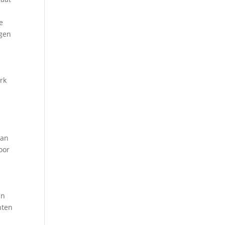
e
agen
erk
van
oor
an
nten