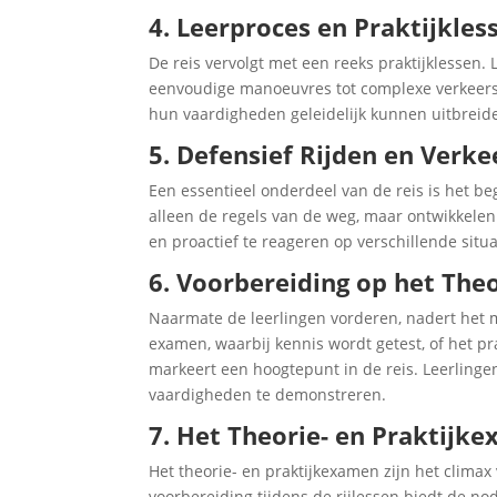
4. Leerproces en Praktijkles
De reis vervolgt met een reeks praktijklessen. 
eenvoudige manoeuvres tot complexe verkeerss
hun vaardigheden geleidelijk kunnen uitbreide
5. Defensief Rijden en Verke
Een essentieel onderdeel van de reis is het beg
alleen de regels van de weg, maar ontwikkelen
en proactief te reageren op verschillende situa
6. Voorbereiding op het The
Naarmate de leerlingen vorderen, nadert het 
examen, waarbij kennis wordt getest, of het p
markeert een hoogtepunt in de reis. Leerling
vaardigheden te demonstreren.
7. Het Theorie- en Praktijk
Het theorie- en praktijkexamen zijn het climax 
voorbereiding tijdens de rijlessen biedt de n