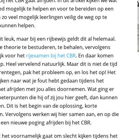
ij het CBR gaat afrijden. In dit artikel kijken we wat
oed mogelijk te helpen en voor te bereiden op een
 zo veel mogelijk leerlingen veilig de weg op te
 kunnen helpen.
 leuk, maar bij een rijbewijs geldt dit al helemaal.
e theorie te bestuderen, te behalen, vervolgens
ijk voor het
rijexamen bij het CBR
. En daar komen
Heel vervelend natuurlijk. Maar dit is niet de tijd
rentegen, pak het probleem op, en los het op! Het
jken naar wat je fout hebt gedaan tijdens het
 het afrijden met jou alles doornemen. Wat ging er
beterpunten die hij of zij jou hier geeft, dan kunnen
. Dit is het begin van de oplossing, korte
en. Vervolgens werken wij hier samen aan, en op die
een nieuwe poging afrijden bij het CBR.
at het voornamelijk gaat om slecht kijken tijdens het