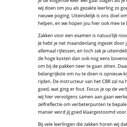
je de volgende keer wel gaat slagen als je b
wij doen om jou als gezakte leerling zo g
nieuwe poging. Uiteindelijk is ons doel om
helpen, en we hopen jou hier ook mee te
Zakken voor een examen is natuurlijk nooit
Je hebt je net maandenlang ingezet door j
allemaal rijlessen, en toch zak je uiteindel
de hoge kosten dan ook nog eens bovenop. 
om bij de pakken neer te gaan zitten. Daa
belangrijkste om nu te doen is opnieuw ki
rijden. De instructeur van het CBR zal na
goed, wat ging er fout. Focus je op de ver
wij hier vervolgens samen aan gaan werken
zelfreflectie om verbeterpunten te bepal
manier word jij goed klaargestoomd voor 
Bij vele leerlingen die zakken horen wij d