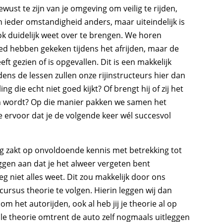
ewust te zijn van je omgeving om veilig te rijden,
n ieder omstandigheid anders, maar uiteindelijk is
 ook duidelijk weet over te brengen. We horen
goed hebben gekeken tijdens het afrijden, maar de
t gezien of is opgevallen. Dit is een makkelijk
ens de lessen zullen onze rijinstructeurs hier dan
ng die echt niet goed kijkt? Of brengt hij of zij het
en wordt? Op die manier pakken we samen het
e ervoor dat je de volgende keer wél succesvol
ng zakt op onvoldoende kennis met betrekking tot
iggen aan dat je het alweer vergeten bent
 niet alles weet. Dit zou makkelijk door ons
rsus theorie te volgen. Hierin leggen wij dan
om het autorijden, ook al heb jij je theorie al op
alle theorie omtrent de auto zelf nogmaals uitleggen