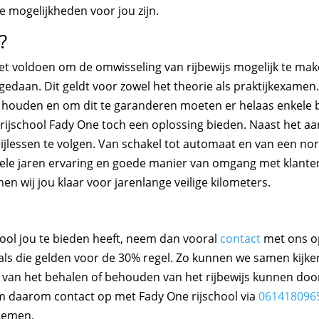
e mogelijkheden voor jou zijn.
?
et voldoen om de omwisseling van rijbewijs mogelijk te make
daan. Dit geldt voor zowel het theorie als praktijkexame
te houden en om dit te garanderen moeten er helaas enkel
kan rijschool Fady One toch een oplossing bieden. Naast het aa
 rijlessen te volgen. Van schakel tot automaat en van een n
 vele jaren ervaring en goede manier van omgang met klante
en wij jou klaar voor jarenlange veilige kilometers.
ool jou te bieden heeft, neem dan vooral
contact
met ons op
ls die gelden voor de 30% regel. Zo kunnen we samen kijke
van het behalen of behouden van het rijbewijs kunnen door
em daarom contact op met Fady One rijschool via
061418096
nemen.